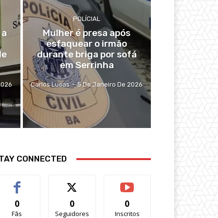
POLÍCIAL
 a
Mulher é presa após
esfaquear o irmão
de
durante briga por sofá
em Serrinha
2026
Carlos Lucas
-
5 De Janeiro De 2026
TAY CONNECTED
0
0
0
Fãs
Seguidores
Inscritos