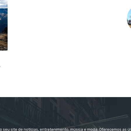
e
 o seu site de notícias, entretenimento, música e moda. Oferecemos as úl