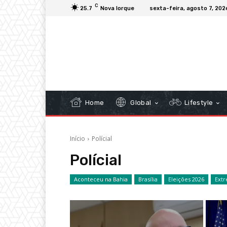
C
25.7
Nova Iorque
sexta-feira, agosto 7, 202
Home
Global
Lifestyle
Início
Polícial
Polícial
Aconteceu na Bahia
Brasília
Eleições 2026
Extr