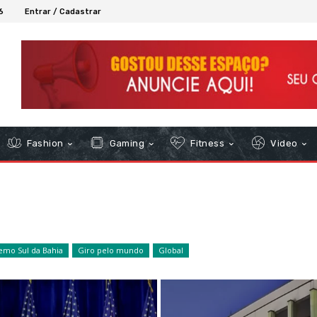
6
Entrar / Cadastrar
Fashion
Gaming
Fitness
Video
emo Sul da Bahia
Giro pelo mundo
Global