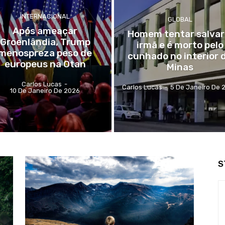
INTERNACIONAL
GLOBAL
Após ameaçar
Homem tentar salvar
Groenlândia, Trump
irmã e é morto pelo
menospreza peso de
cunhado no interior 
europeus na Otan
Minas
Carlos Lucas
-
Carlos Lucas
-
5 De Janeiro De 
10 De Janeiro De 2026
S