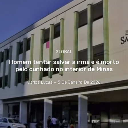
GLOBAL
Homem tentar salvar a irmã e é morto
pelo cunhado no interior de Minas
Carlos Lucas
-
5 De Janeiro De 2026