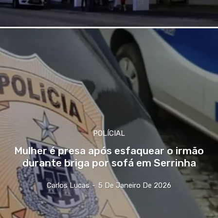
POLÍCIAL
Mulher é presa após esfaquear o irmão
durante briga por sofá em Serrinha
Carlos Lucas
-
5 De Janeiro De 2026