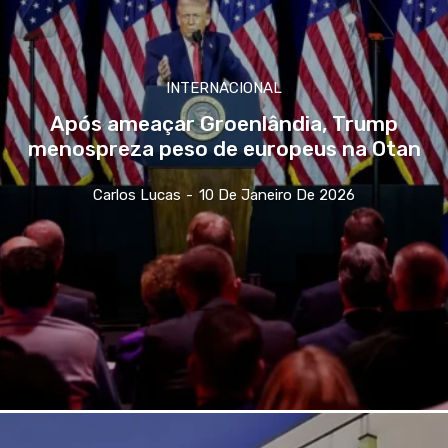
INTERNACIONAL
Após ameaçar Groenlândia, Trump
menospreza peso de europeus na Otan
Carlos Lucas
-
10 De Janeiro De 2026