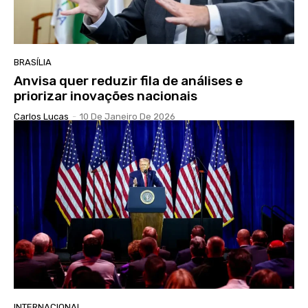
BRASÍLIA
Anvisa quer reduzir fila de análises e
priorizar inovações nacionais
Carlos Lucas
-
10 De Janeiro De 2026
INTERNACIONAL