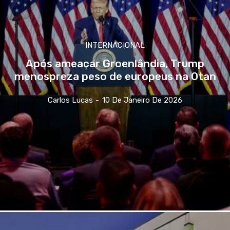
INTERNACIONAL
Após ameaçar Groenlândia, Trump
menospreza peso de europeus na Otan
Carlos Lucas
-
10 De Janeiro De 2026