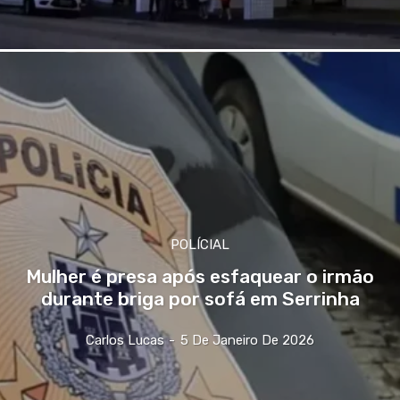
POLÍCIAL
Mulher é presa após esfaquear o irmão
durante briga por sofá em Serrinha
Carlos Lucas
-
5 De Janeiro De 2026