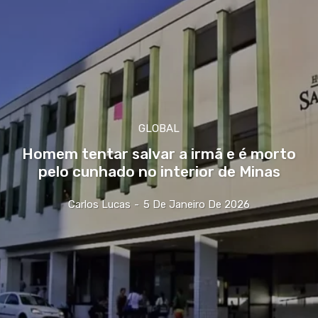
GLOBAL
Homem tentar salvar a irmã e é morto
pelo cunhado no interior de Minas
Carlos Lucas
-
5 De Janeiro De 2026